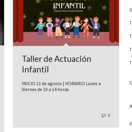
D
T
T
T
Taller de Actuación
T
Infantil
C
INICIO 11 de agosto | HORARIO Lunes a
Viernes de 10 a 14 horas.
A
0
j