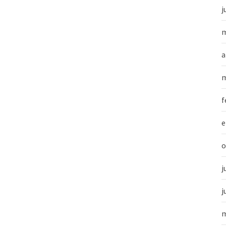
j
m
a
m
f
e
o
j
j
m