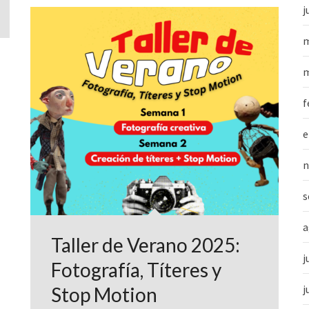
j
m
m
f
e
n
s
a
Taller de Verano 2025:
j
Fotografía, Títeres y
j
Stop Motion