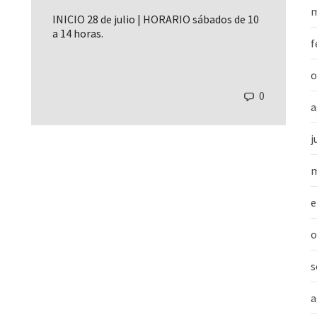
m
INICIO 28 de julio | HORARIO sábados de 10
a 14 horas.
f
o
0
a
j
m
e
o
s
a