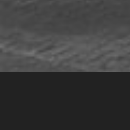
Fundada en el 2008 por el cineasta Marcel Sisniega,
la
Escuela Veracruzana de Cine Luis Buñuel
nace con la
misión de brindar una formación cinematográfica de primer
orden en una importante zona del país con una oferta escasa
en esta área.
La
Escuela Veracruzana de Cine Luis Buñuel
cuenta con una