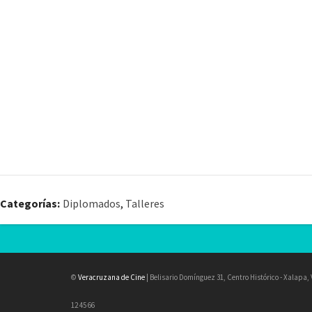
Categorías:
Diplomados
,
Talleres
©
Veracruzana de Cine
| Belisario Domínguez 31, Centro Histórico - Xalapa
12 45 66