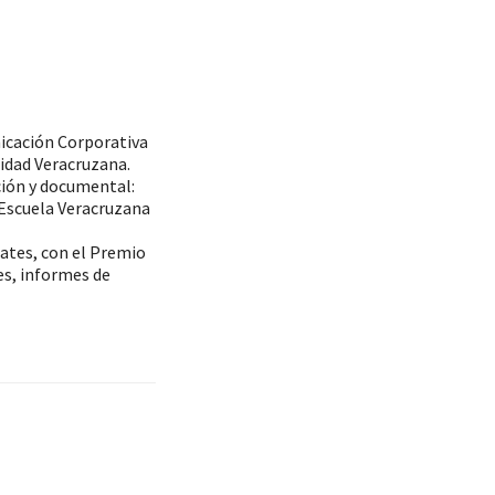
nicación Corporativa
sidad Veracruzana.
ción y documental:
 Escuela Veracruzana
Gates, con el Premio
es, informes de