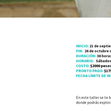
INICIO:
21 de septi
FIN:
26 de octubre 
DURACIÓN:
36
horas
HORARIO:
Sábados d
COSTO:
$2000 peso
PRONTO PAGO:
$175
FECHA LÍMITE DE I
En este taller se te
donde podrás explora