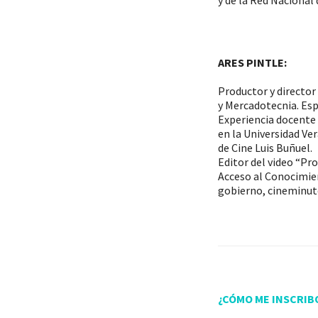
y de la Red Nacional
ARES PINTLE:
Productor y director
y Mercadotecnia. Esp
Experiencia docente 
en la Universidad Ve
de Cine Luis Buñuel.
Editor del video “Pr
Acceso al Conocimien
gobierno, cineminuto
¿CÓMO ME INSCRIB