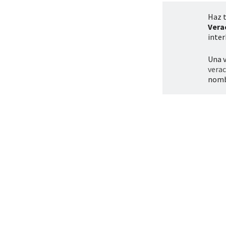
Haz t
Vera
inter
Una v
vera
nombr