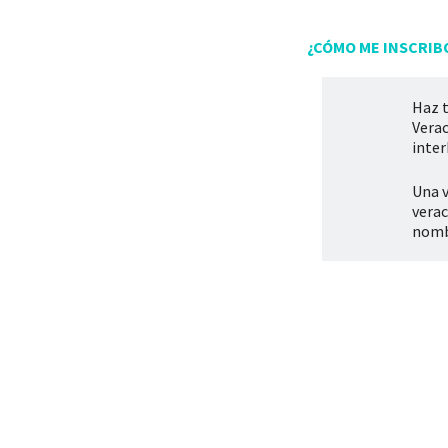
¿CÓMO ME INSCRIB
Haz t
Verac
inte
Una v
vera
nombr