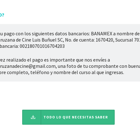
O?
u pago con los siguientes datos bancarios: BANAMEX a nombre de
ruzana de Cine Luis Buñuel SC, No. de cuenta: 1670420, Sucursal 70
rbancaria: 002180701016704203
ez realizado el pago es importante que nos envíes a
cruzanadecine@gmail.com, una foto de tu comprobante con buena 
e completo, teléfono y nombre del curso al que ingresas.
TODO LO QUE NECESITAS SABER