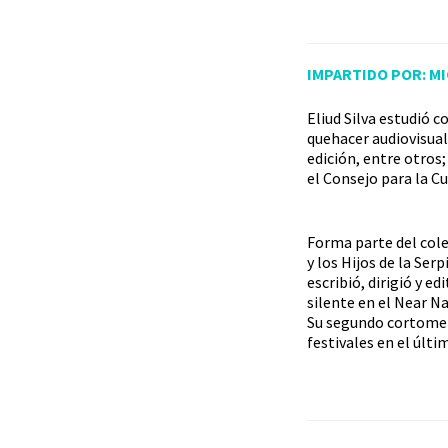
IMPART
IDO PO
R: M
Eliud Silva estudió 
quehacer audiovisual
edición, entre otros
el Consejo para la Cu
Forma parte del cole
y los Hijos de la Se
escribió, dirigió y e
silente en el Near Na
Su segundo cortometr
festivales en el últi