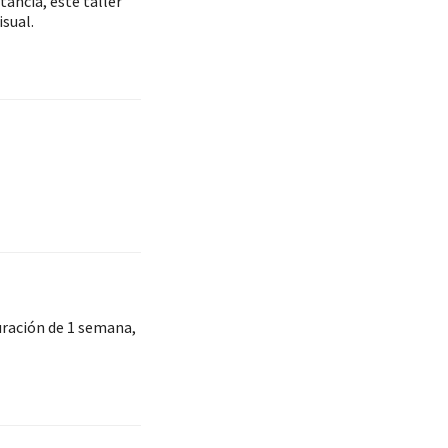
ancia, este taller
sual.
uración de 1 semana,