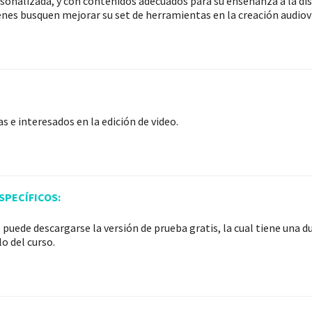
sonalizada, y con contenidos adecuados para su enseñanza a la dist
enes busquen mejorar su set de herramientas en la creación audiovi
s e interesados en la edición de video.
PECÍFICOS:
puede descargarse la versión de prueba gratis, la cual tiene una d
lo del curso.