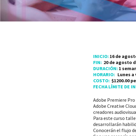
INICIO:
16 de agost
FIN:
20 de agosto d
DURACIÓN:
1 seman
HORARIO:
Lunes a v
COSTO:
$1200.00 p
FECHA LÍMITE DE I
Adobe Premiere Pro e
Adobe Creative Cloud
creadores audiovisua
Para este curso tall
desarrollarán habilid
Conocerán el flujo de