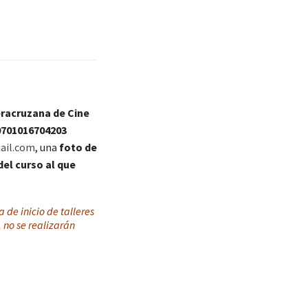
racruzana de Cine
0701016704203
ail.com
, una
foto de
el curso al que
 de inicio de talleres
 no se realizarán