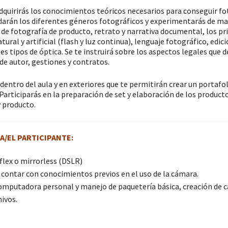
quirirás los conocimientos teóricos necesarios para conseguir fot
darán los diferentes géneros fotográficos y experimentarás de ma
 de fotografía de producto, retrato y narrativa documental, los pr
ural y artificial (flash y luz continua), lenguaje fotográfico, edic
tes tipos de óptica. Se te instruirá sobre los aspectos legales qu
de autor, gestiones y contratos.
dentro del aula y en exteriores que te permitirán crear un portafol
Participarás en la preparación de set y elaboración de los producto
y producto.
A/EL PARTICIPANTE:
flex o mirrorless (DSLR)
contar con conocimientos previos en el uso de la cámara.
omputadora personal y manejo de paquetería básica, creación de c
hivos.