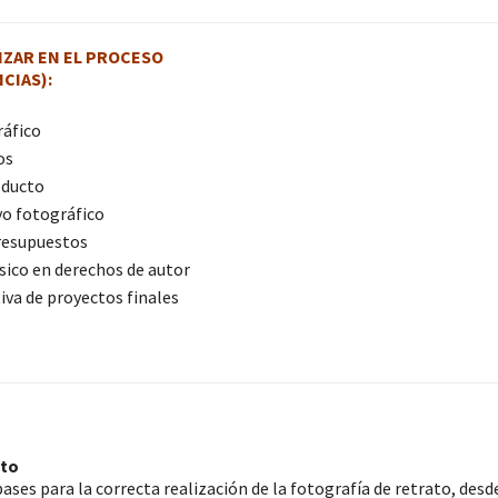
IZAR EN EL PROCESO
CIAS):
ráfico
os
oducto
yo fotográfico
resupuestos
ico en derechos de autor
iva de proyectos finales
ato
ases para la correcta realización de la fotografía de retrato, desde