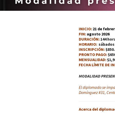
INICIO:
21
de f
ebrer
FIN:
agosto 2026
DURACIÓN:
144 hora
HORARIO:
sábados d
INSCRIPCIÓN:
$850
PRONTO PAGO:
$65
MENSUALIDAD:
$1,9
FECHA LÍMITE DE I
MODALIDAD PRESEN
El diplomado se impar
Domínguez #31, Centr
Acerca del diploma