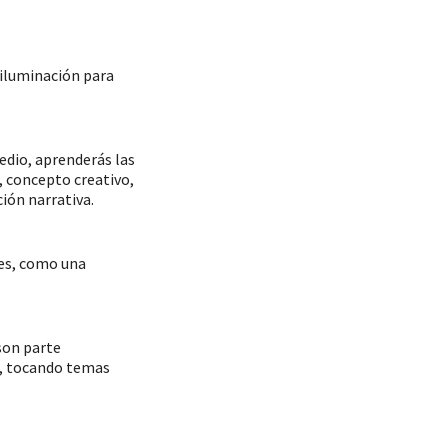
 iluminación para
edio, aprenderás las
, concepto creativo,
ión narrativa.
les, como una
 son parte
o, tocando temas