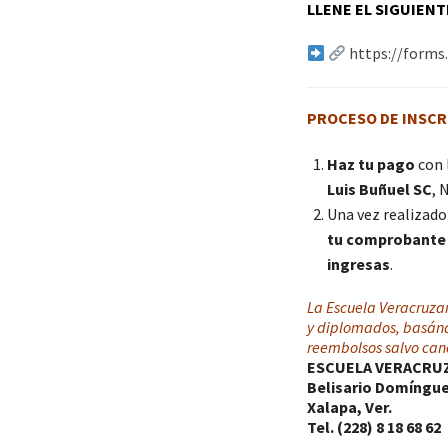
LLENE EL SIGUIEN
https://form
PROCESO DE INSCR
Haz tu pago
con 
Luis Buñuel SC
, 
Una vez realizado
tu comprobante
ingresas
.
La Escuela Veracruzan
y diplomados, basándo
reembolsos salvo can
ESCUELA VERACRUZ
Belisario Domínguez
Xalapa, Ver.
Tel. (228) 8 18 68 62