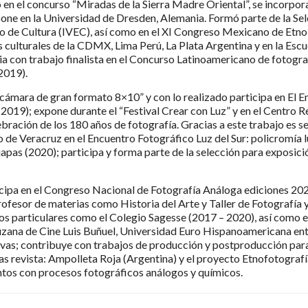
en el concurso “Miradas de la Sierra Madre Oriental”, se incorpor
one en la Universidad de Dresden, Alemania. Formó parte de la Sel
o de Cultura (IVEC), así como en el XI Congreso Mexicano de Etno
 culturales de la CDMX, Lima Perú, La Plata Argentina y en la Escu
 con trabajo finalista en el Concurso Latinoamericano de fotogr
(2019).
cámara de gran formato 8×10” y con lo realizado participa en El 
2019); expone durante el “Festival Crear con Luz” y en el Centro 
ebración de los 180 años de fotografía. Gracias a este trabajo es 
 de Veracruz en el Encuentro Fotográfico Luz del Sur: policromía l
apas (2020); participa y forma parte de la selección para exposició
cipa en el Congreso Nacional de Fotografía Análoga ediciones 202
fesor de materias como Historia del Arte y Taller de Fotografía y
os particulares como el Colegio Sagesse (2017 – 2020), así como en
uzana de Cine Luis Buñuel, Universidad Euro Hispanoamericana ent
ivas; contribuye con trabajos de producción y postproducción para
s revista: Ampolleta Roja (Argentina) y el proyecto Etnofotografí
ntos con procesos fotográficos análogos y químicos.