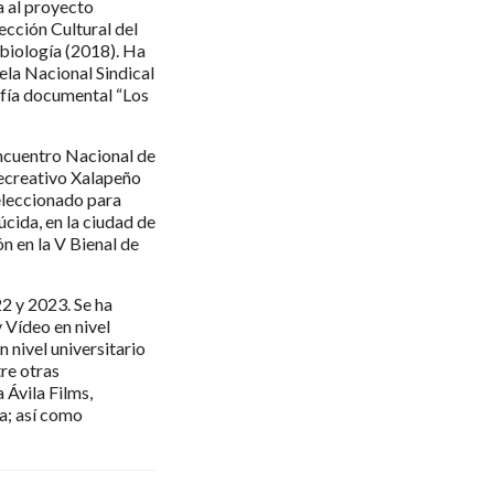
a al proyecto
ección Cultural del
biología (2018). Ha
ela Nacional Sindical
afía documental “Los
Encuentro Nacional de
Recreativo Xalapeño
seleccionado para
úcida, en la ciudad de
n en la V Bienal de
2 y 2023. Se ha
 Vídeo en nivel
 nivel universitario
re otras
 Ávila Films,
a; así como