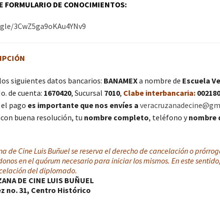
TE FORMULARIO DE CONOCIMIENTOS:
s.gle/3CwZ5ga9oKAu4YNv9
IPCIÓN
los siguientes datos bancarios:
BANAMEX
a nombre de
Escuela Ve
No. de cuenta:
1670420
, Sucursal
7010
,
Clabe interbancaria:
00218
 el pago
es importante que nos envíes a
veracruzanadecine@gm
con buena resolución, tu
nombre completo
, teléfono y
nombre d
a de Cine Luis Buñuel se reserva el derecho de cancelación o prórroga
nos en el quórum necesario para iniciar los mismos. En este sentido,
celación del diplomado
.
ANA DE CINE LUIS BUÑUEL
 no. 31, Centro Histórico